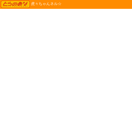
TORANOANA
虎々ちゃんネル☆