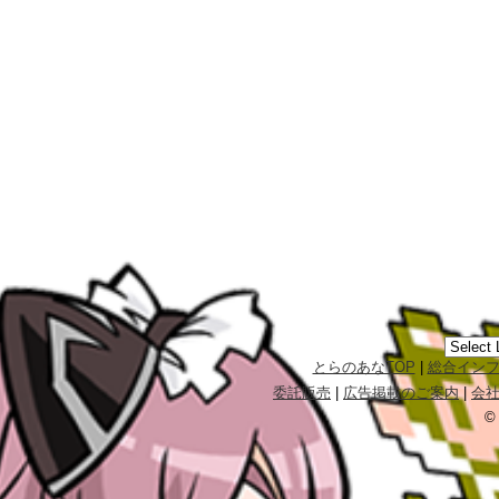
とらのあなTOP
|
総合イン
委託販売
|
広告掲載のご案内
|
会
©