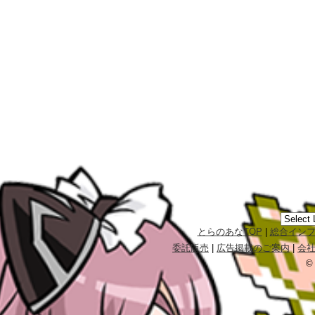
とらのあなTOP
|
総合イン
委託販売
|
広告掲載のご案内
|
会
©