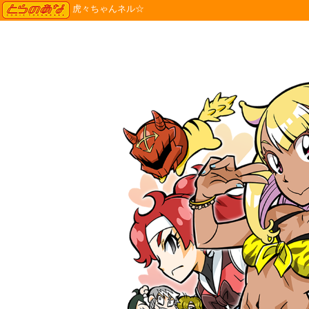
TORANOANA
虎々ちゃんネル☆