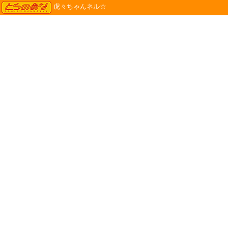
TORANOANA
虎々ちゃんネル☆