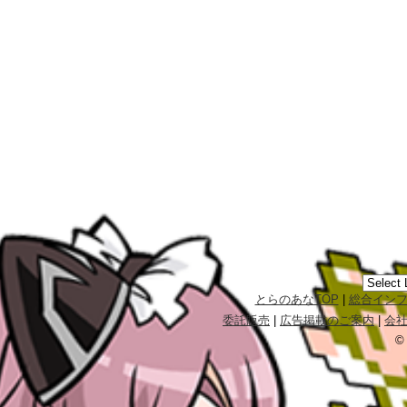
とらのあなTOP
|
総合イン
委託販売
|
広告掲載のご案内
|
会
©