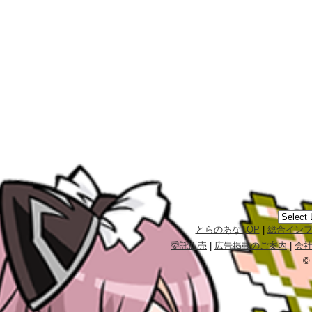
とらのあなTOP
|
総合イン
委託販売
|
広告掲載のご案内
|
会
©