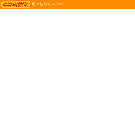
TORANOANA
虎々ちゃんネル☆