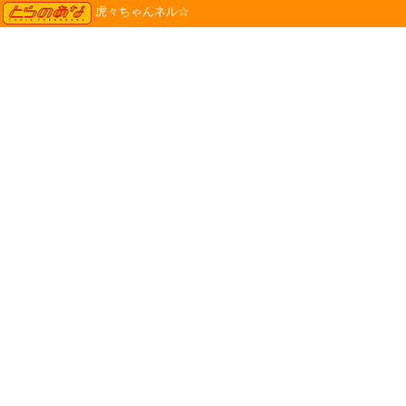
TORANOANA
虎々ちゃんネル☆