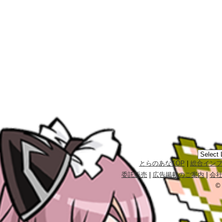
とらのあなTOP
|
総合イン
委託販売
|
広告掲載のご案内
|
会
©