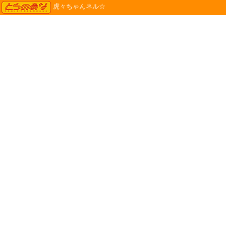
TORANOANA
虎々ちゃんネル☆