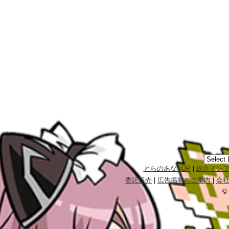
とらのあなTOP
|
総合イン
委託販売
|
広告掲載のご案内
|
会
©