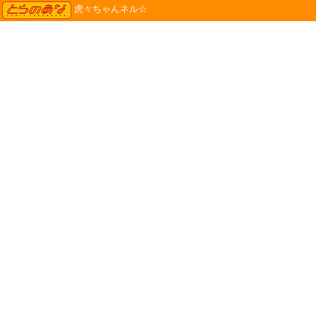
TORANOANA
虎々ちゃんネル☆