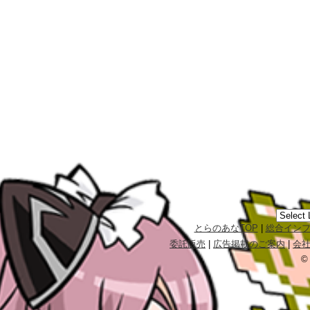
とらのあなTOP
|
総合イン
委託販売
|
広告掲載のご案内
|
会
©