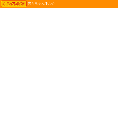
TORANOANA
虎々ちゃんネル☆