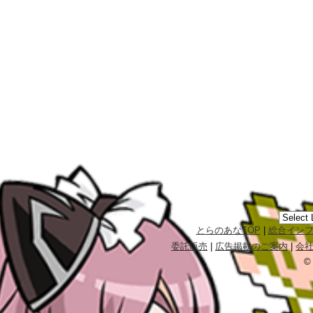
とらのあなTOP
|
総合イン
委託販売
|
広告掲載のご案内
|
会
©