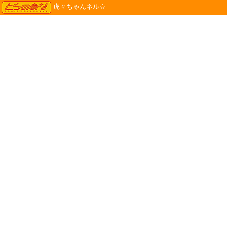
TORANOANA
虎々ちゃんネル☆