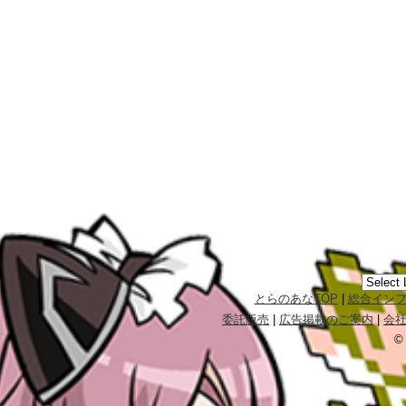
とらのあなTOP
|
総合イン
委託販売
|
広告掲載のご案内
|
会
©