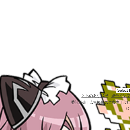
とらのあなTOP
|
総合イン
委託販売
|
広告掲載のご案内
|
会
©