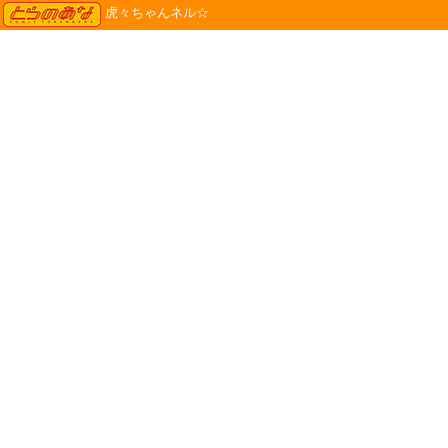
TORANOANA
虎々ちゃんネル☆