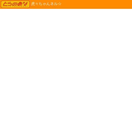
TORANOANA
虎々ちゃんネル☆