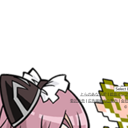
とらのあなTOP
|
総合イン
委託販売
|
広告掲載のご案内
|
会
©