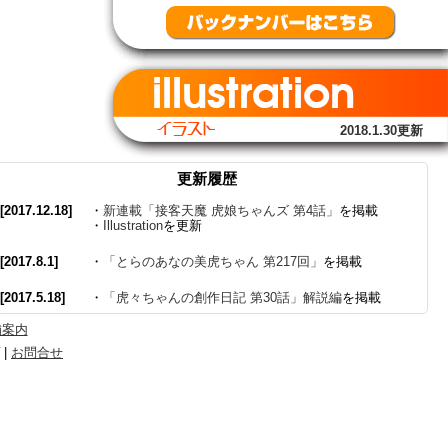
2018.1.30更新
更新履歴
[2017.12.18]
・
新連載「接客天魔 虎娘ちゃんズ 第4話」
を掲載
・
Illustration
を更新
[2017.8.1]
・
「とらのあなの美虎ちゃん 第217回」
を掲載
[2017.5.18]
・
「虎々ちゃんの創作日記 第30話」解説編
を掲載
舗案内
[2016.5.10]
・
新連載「接客天魔 虎娘ちゃんズ 第2話」
を掲載
・
Illustration
を更新
|
お問合せ
[2016.3.15]
・
新連載「接客天魔 虎娘ちゃんズ 第1話」
を掲載
・
Illustration
を更新
[2016.2.17]
・
「虎々ちゃんの創作日記 第29話」解説編
を掲載