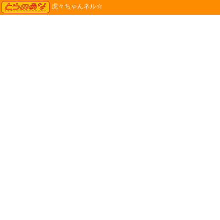
TORANOANA
虎々ちゃんネル☆