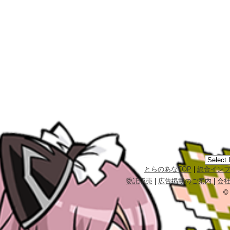
とらのあなTOP
|
総合イン
委託販売
|
広告掲載のご案内
|
会
©