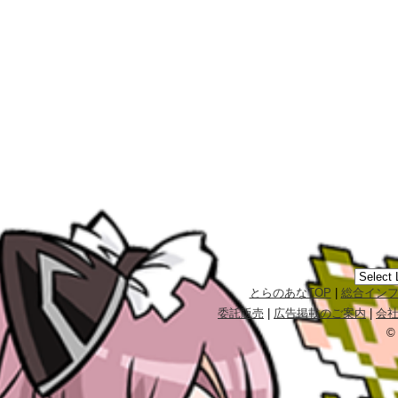
とらのあなTOP
|
総合イン
委託販売
|
広告掲載のご案内
|
会
©