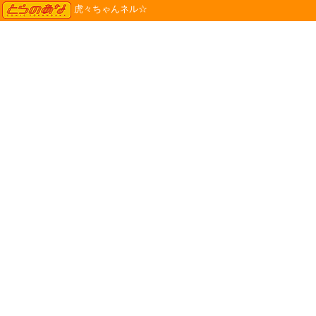
TORANOANA
虎々ちゃんネル☆