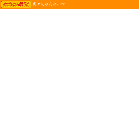
TORANOANA
虎々ちゃんネル☆