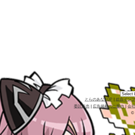
とらのあなTOP
|
総合イン
委託販売
|
広告掲載のご案内
|
会
©