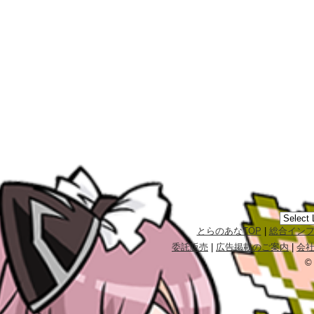
とらのあなTOP
|
総合イン
委託販売
|
広告掲載のご案内
|
会
©