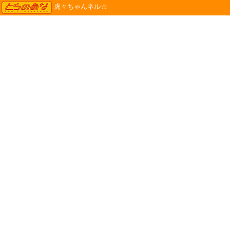
TORANOANA
虎々ちゃんネル☆