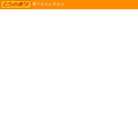
TORANOANA
虎々ちゃんネル☆