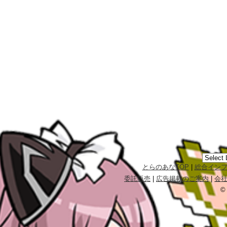
とらのあなTOP
|
総合イン
委託販売
|
広告掲載のご案内
|
会
©