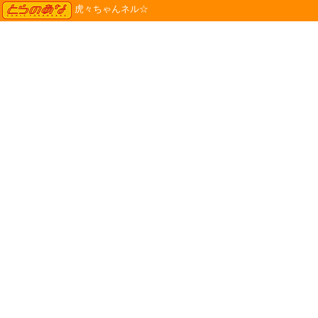
TORANOANA
虎々ちゃんネル☆