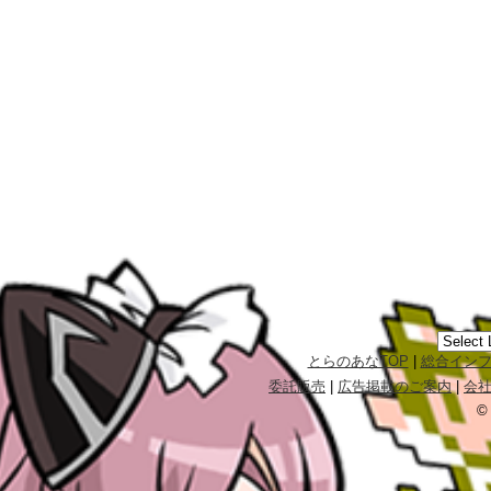
とらのあなTOP
|
総合イン
委託販売
|
広告掲載のご案内
|
会
©