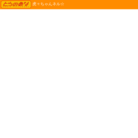
TORANOANA
虎々ちゃんネル☆