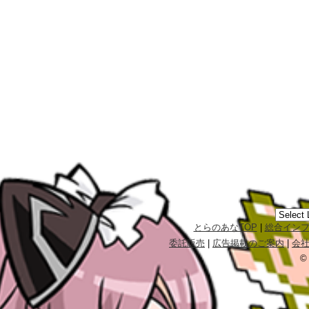
とらのあなTOP
|
総合イン
委託販売
|
広告掲載のご案内
|
会
©