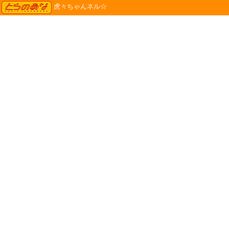
TORANOANA
虎々ちゃんネル☆