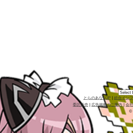
とらのあなTOP
|
総合イン
委託販売
|
広告掲載のご案内
|
会
©