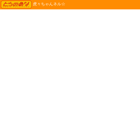
TORANOANA
虎々ちゃんネル☆