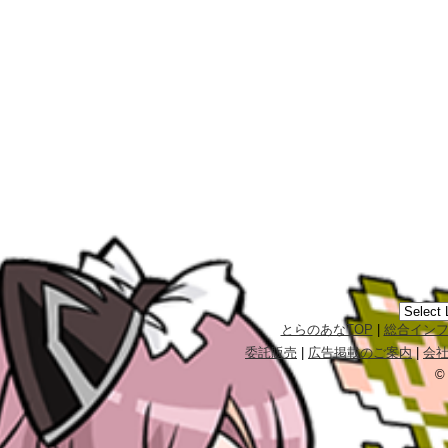
とらのあなTOP
|
総合イン
委託販売
|
広告掲載のご案内
|
会
©