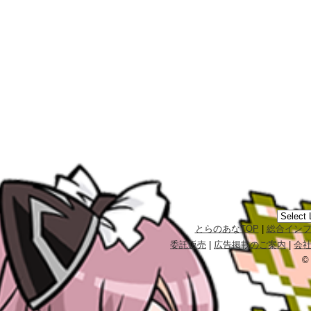
とらのあなTOP
|
総合イン
委託販売
|
広告掲載のご案内
|
会
©