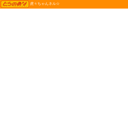
TORANOANA
虎々ちゃんネル☆