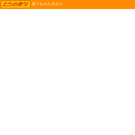
TORANOANA
虎々ちゃんネル☆