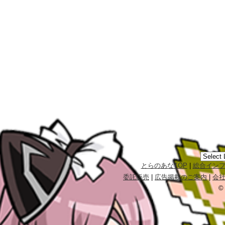
とらのあなTOP
|
総合イン
委託販売
|
広告掲載のご案内
|
会
©