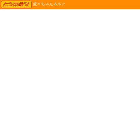
TORANOANA
虎々ちゃんネル☆