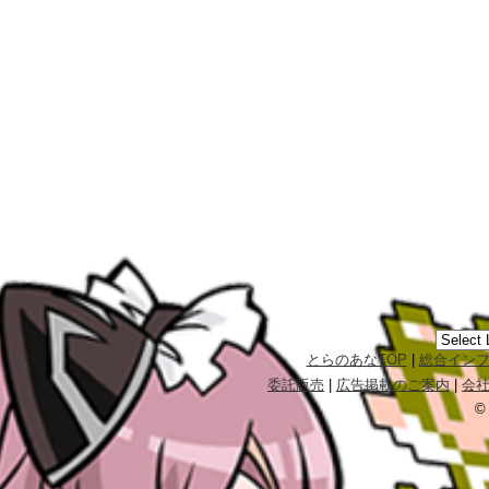
とらのあなTOP
|
総合イン
委託販売
|
広告掲載のご案内
|
会
©