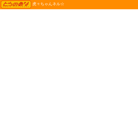
TORANOANA
虎々ちゃんネル☆