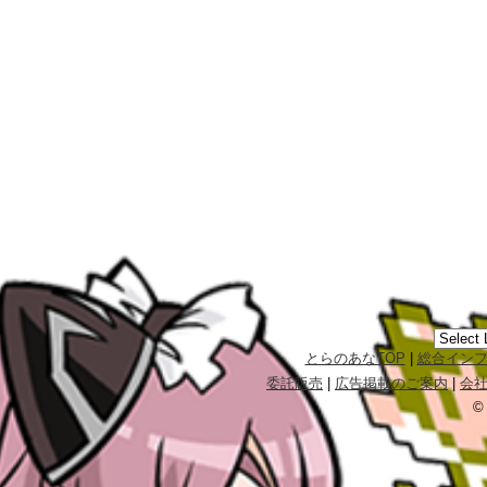
とらのあなTOP
|
総合イン
委託販売
|
広告掲載のご案内
|
会
©