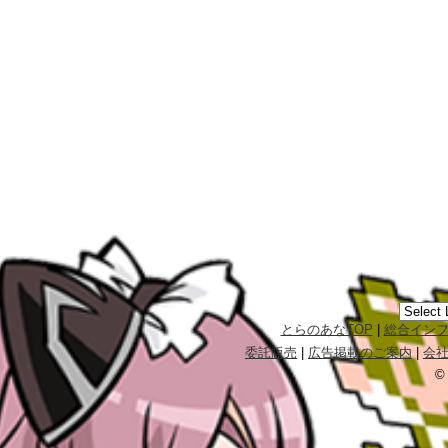
とらのあなTOP
|
総合イン
委託販売
|
広告掲載のご案内
|
会
©