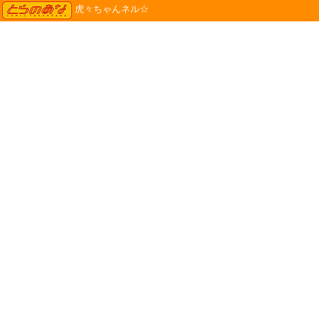
TORANOANA
虎々ちゃんネル☆