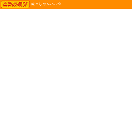
TORANOANA
虎々ちゃんネル☆