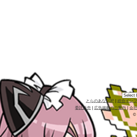
とらのあなTOP
|
総合イン
委託販売
|
広告掲載のご案内
|
会
©