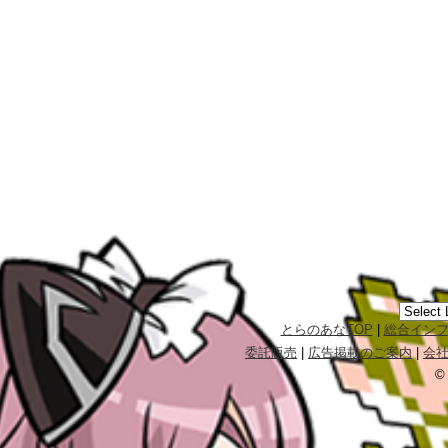
とらのあなTOP
|
総合イン
委託販売
|
広告掲載のご案内
|
会
©