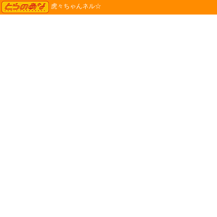
TORANOANA
虎々ちゃんネル☆