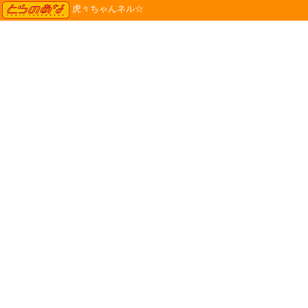
TORANOANA
虎々ちゃんネル☆