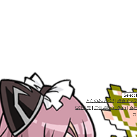
とらのあなTOP
|
総合イン
委託販売
|
広告掲載のご案内
|
会
©