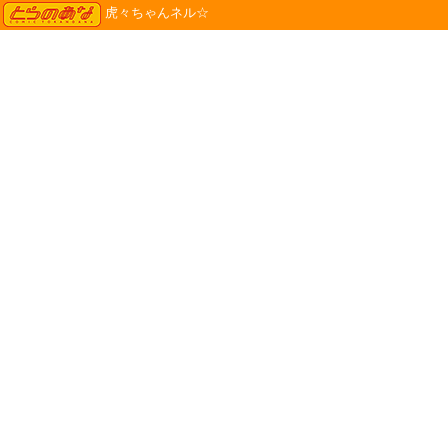
TORANOANA
虎々ちゃんネル☆