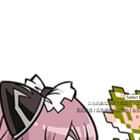
とらのあなTOP
|
総合イン
委託販売
|
広告掲載のご案内
|
会
©