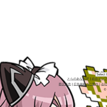
とらのあなTOP
|
総合イン
委託販売
|
広告掲載のご案内
|
会
©