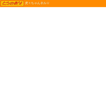
TORANOANA
虎々ちゃんネル☆