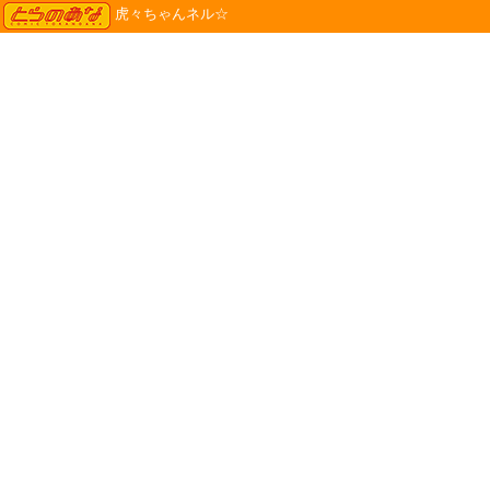
TORANOANA
虎々ちゃんネル☆