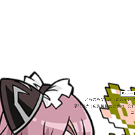
とらのあなTOP
|
総合イン
委託販売
|
広告掲載のご案内
|
会
©