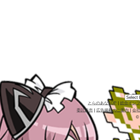
とらのあなTOP
|
総合イン
委託販売
|
広告掲載のご案内
|
会
©