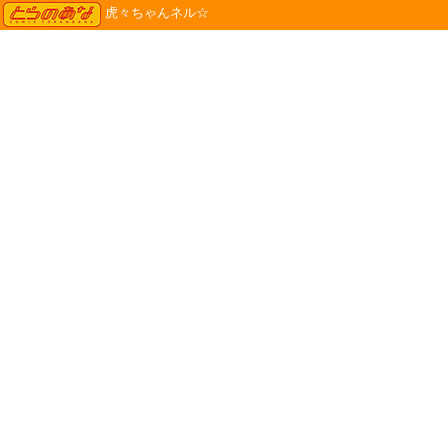
TORANOANA
虎々ちゃんネル☆