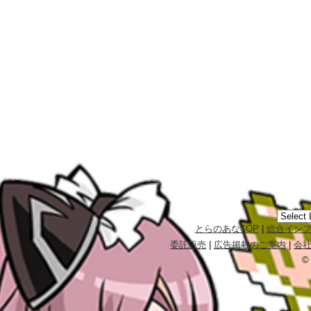
とらのあなTOP
|
総合イン
委託販売
|
広告掲載のご案内
|
会
©