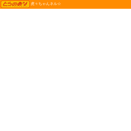
TORANOANA
虎々ちゃんネル☆