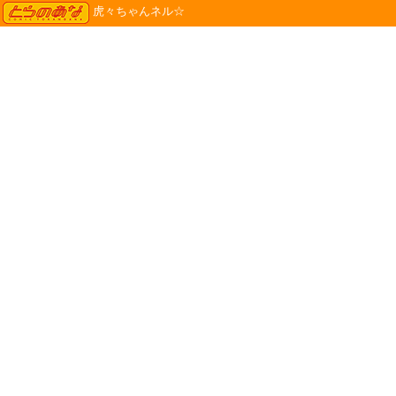
TORANOANA
虎々ちゃんネル☆