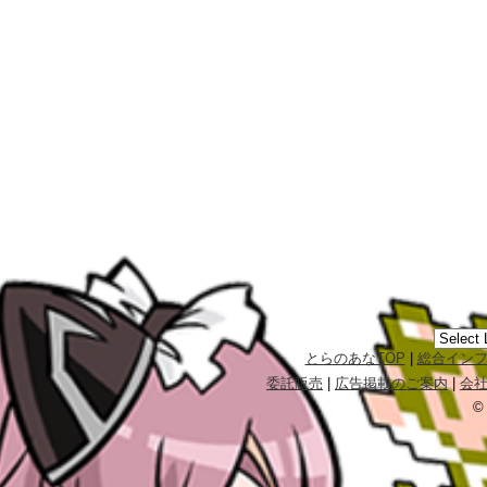
とらのあなTOP
|
総合イン
委託販売
|
広告掲載のご案内
|
会
©