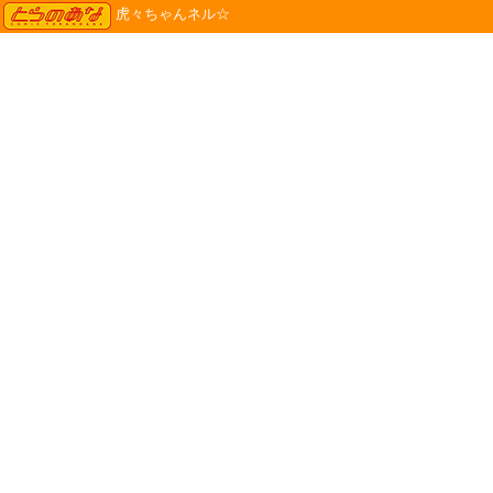
TORANOANA
虎々ちゃんネル☆