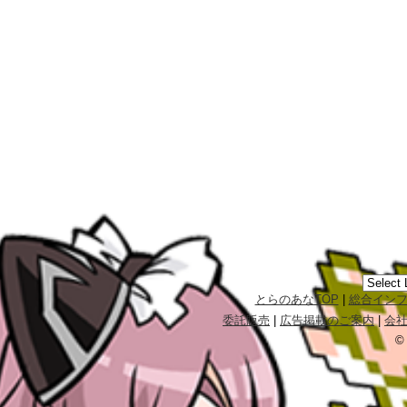
とらのあなTOP
|
総合イン
委託販売
|
広告掲載のご案内
|
会
©