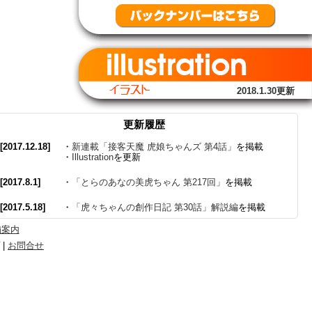
2018.1.30更新
更新履歴
[2017.12.18]
・
新連載「接客天魔 虎娘ちゃんズ 第4話」
を掲載
・
Illustration
を更新
[2017.8.1]
・
「とらのあなの美虎ちゃん 第217回」
を掲載
[2017.5.18]
・
「虎々ちゃんの創作日記 第30話」解説編
を掲載
舗案内
[2016.5.10]
・
新連載「接客天魔 虎娘ちゃんズ 第2話」
を掲載
・
Illustration
を更新
|
お問合せ
[2016.3.15]
・
新連載「接客天魔 虎娘ちゃんズ 第1話」
を掲載
・
Illustration
を更新
[2016.2.17]
・
「虎々ちゃんの創作日記 第29話」解説編
を掲載