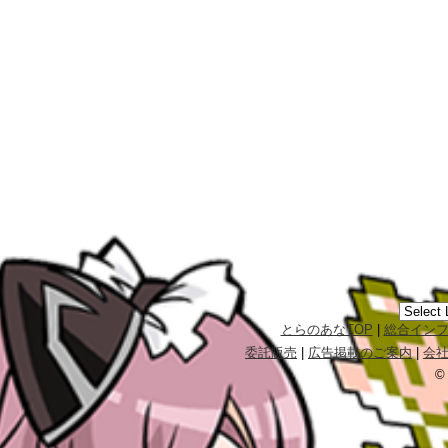
とらのあなTOP
|
総合イン
委託販売
|
広告掲載のご案内
|
会
©