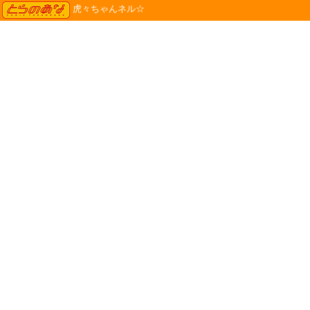
TORANOANA
虎々ちゃんネル☆