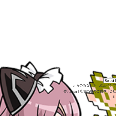
とらのあなTOP
|
総合イン
委託販売
|
広告掲載のご案内
|
会
©