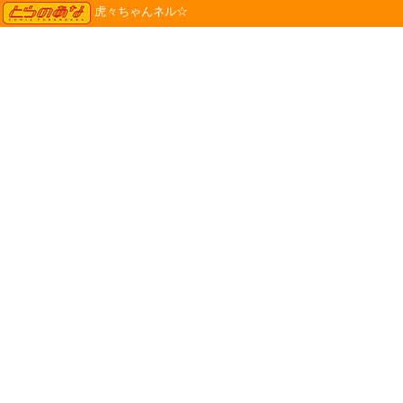
TORANOANA
虎々ちゃんネル☆