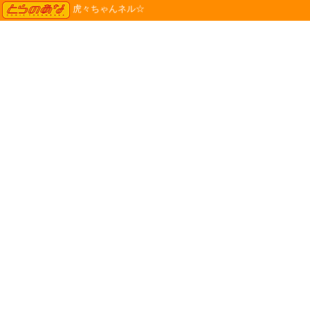
TORANOANA
虎々ちゃんネル☆