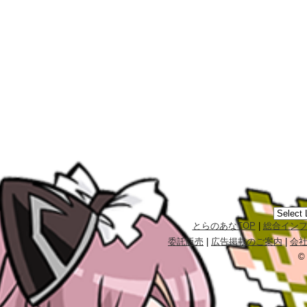
とらのあなTOP
|
総合イン
委託販売
|
広告掲載のご案内
|
会
©