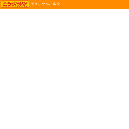
TORANOANA
虎々ちゃんネル☆