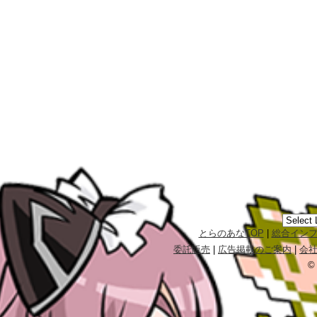
とらのあなTOP
|
総合イン
委託販売
|
広告掲載のご案内
|
会
©