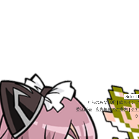
とらのあなTOP
|
総合イン
委託販売
|
広告掲載のご案内
|
会
©