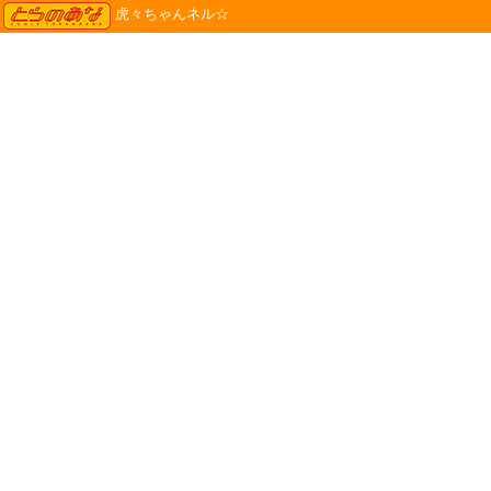
TORANOANA
虎々ちゃんネル☆