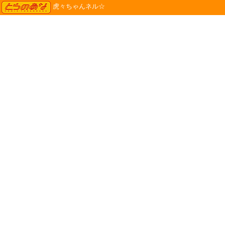
TORANOANA
虎々ちゃんネル☆