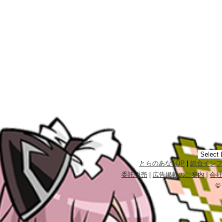
とらのあなTOP
|
総合イン
委託販売
|
広告掲載のご案内
|
会
©