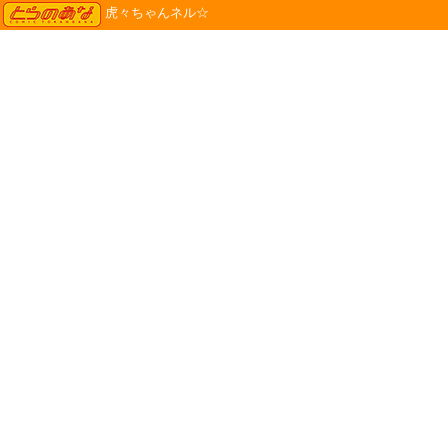
TORANOANA
虎々ちゃんネル☆