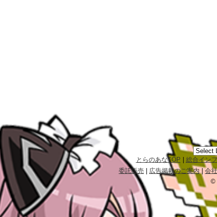
とらのあなTOP
|
総合イン
委託販売
|
広告掲載のご案内
|
会
©