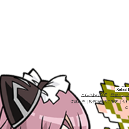
とらのあなTOP
|
総合イン
委託販売
|
広告掲載のご案内
|
会
©