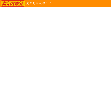
TORANOANA
虎々ちゃんネル☆