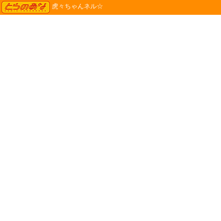
TORANOANA
虎々ちゃんネル☆