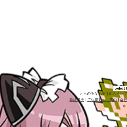
とらのあなTOP
|
総合イン
委託販売
|
広告掲載のご案内
|
会
©