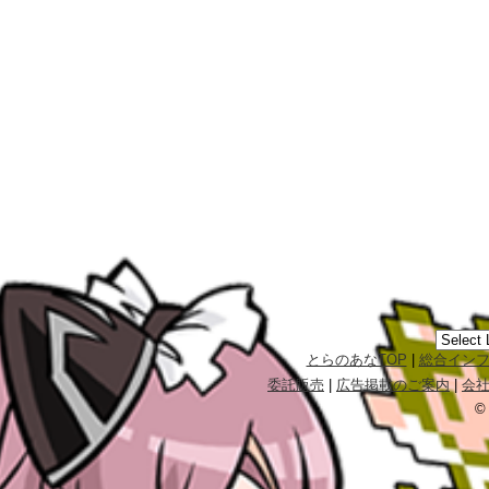
とらのあなTOP
|
総合イン
委託販売
|
広告掲載のご案内
|
会
©