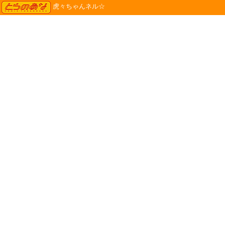
TORANOANA
虎々ちゃんネル☆