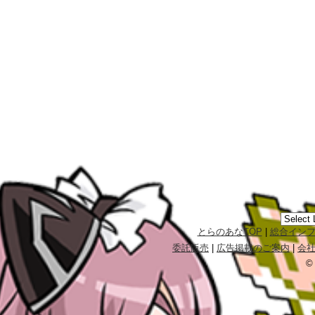
とらのあなTOP
|
総合イン
委託販売
|
広告掲載のご案内
|
会
©