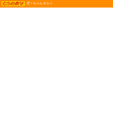
TORANOANA
虎々ちゃんネル☆