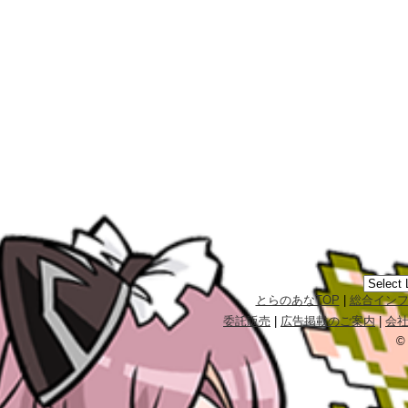
とらのあなTOP
|
総合イン
委託販売
|
広告掲載のご案内
|
会
©