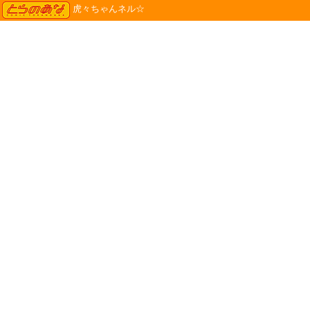
TORANOANA
虎々ちゃんネル☆